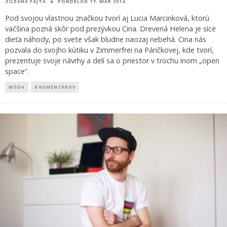
ZUZANA FAJTA
PONDELOK 17. MAR 2014
Pod svojou vlastnou značkou tvorí aj Lucia Marcinková, ktorú
väčšina pozná skôr pod prezývkou Cina. Drevená Helena je síce
dieťa náhody, po svete však bludne naozaj nebehá. Cina nás
pozvala do svojho kútiku v Zimmerfrei na Páričkovej, kde tvorí,
prezentuje svoje návrhy a delí sa o priestor v trochu inom „open
space“.
MÓDA
6 KOMENTÁROV