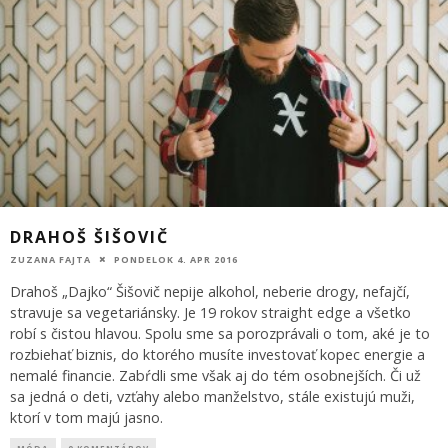
DRAHOŠ ŠIŠOVIČ
ZUZANA FAJTA
PONDELOK 4. APR 2016
Drahoš „Dajko“ Šišovič nepije alkohol, neberie drogy, nefajčí,
stravuje sa vegetariánsky. Je 19 rokov straight edge a všetko
robí s čistou hlavou. Spolu sme sa porozprávali o tom, aké je to
rozbiehať biznis, do ktorého musíte investovať kopec energie a
nemalé financie. Zabŕdli sme však aj do tém osobnejších. Či už
sa jedná o deti, vzťahy alebo manželstvo, stále existujú muži,
ktorí v tom majú jasno.