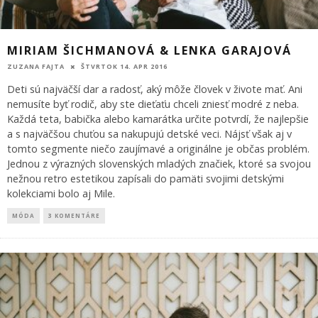
MIRIAM ŠICHMANOVÁ & LENKA GARAJOVÁ
ZUZANA FAJTA
ŠTVRTOK 14. APR 2016
Deti sú najväčší dar a radosť, aký môže človek v živote mať. Ani
nemusíte byť rodič, aby ste dieťaťu chceli zniesť modré z neba.
Každá teta, babička alebo kamarátka určite potvrdí, že najlepšie
a s najväčšou chuťou sa nakupujú detské veci. Nájsť však aj v
tomto segmente niečo zaujímavé a originálne je občas problém.
Jednou z výrazných slovenských mladých značiek, ktoré sa svojou
nežnou retro estetikou zapísali do pamäti svojimi detskými
kolekciami bolo aj Mile.
MÓDA
3 KOMENTÁRE