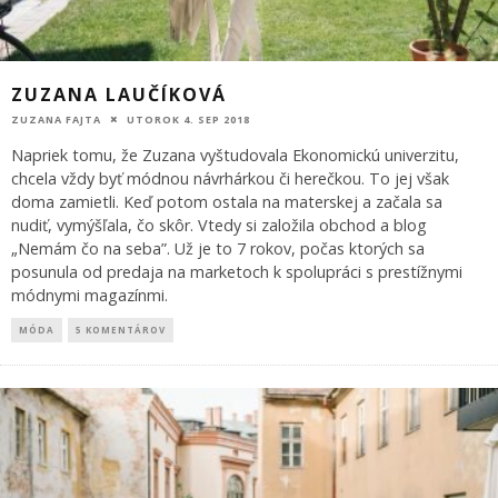
ZUZANA LAUČÍKOVÁ
ZUZANA FAJTA
UTOROK 4. SEP 2018
Napriek tomu, že Zuzana vyštudovala Ekonomickú univerzitu,
chcela vždy byť módnou návrhárkou či herečkou. To jej však
doma zamietli. Keď potom ostala na materskej a začala sa
nudiť, vymýšľala, čo skôr. Vtedy si založila obchod a blog
„Nemám čo na seba”. Už je to 7 rokov, počas ktorých sa
posunula od predaja na marketoch k spolupráci s prestížnymi
módnymi magazínmi.
MÓDA
5 KOMENTÁROV