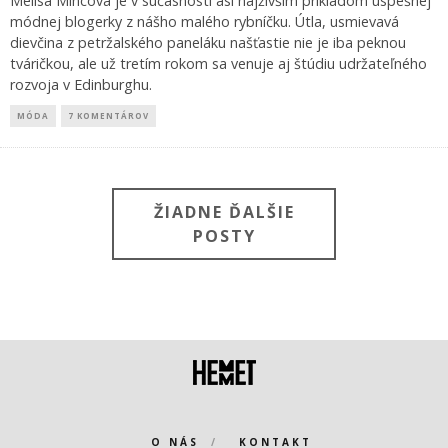
Melisa Mincová je v súčasnosti asi najživším príkladom úspešnej
módnej blogerky z nášho malého rybníčku. Útla, usmievavá
dievčina z petržalského paneláku našťastie nie je iba peknou
tváričkou, ale už tretím rokom sa venuje aj štúdiu udržateľného
rozvoja v Edinburghu.
MÓDA
7 KOMENTÁROV
ŽIADNE ĎALŠIE
POSTY
O NÁS
KONTAKT