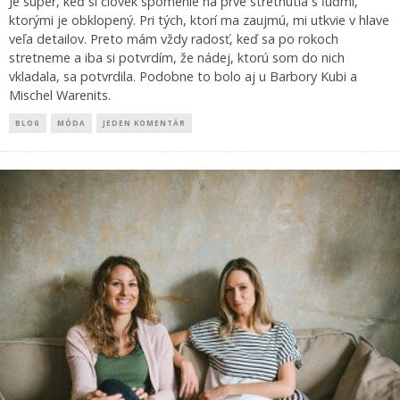
Je super, keď si človek spomenie na prvé stretnutia s ľuďmi,
ktorými je obklopený. Pri tých, ktorí ma zaujmú, mi utkvie v hlave
veľa detailov. Preto mám vždy radosť, keď sa po rokoch
stretneme a iba si potvrdím, že nádej, ktorú som do nich
vkladala, sa potvrdila. Podobne to bolo aj u Barbory Kubi a
Mischel Warenits.
BLOG
MÓDA
JEDEN KOMENTÁR