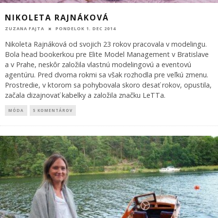
NIKOLETA RAJNÁKOVÁ
ZUZANA FAJTA
PONDELOK 1. DEC 2014
Nikoleta Rajnáková od svojich 23 rokov pracovala v modelingu.
Bola head bookerkou pre Elite Model Management v Bratislave
a v Prahe, neskôr založila vlastnú modelingovú a eventovú
agentúru. Pred dvoma rokmi sa však rozhodla pre veľkú zmenu.
Prostredie, v ktorom sa pohybovala skoro desať rokov, opustila,
začala dizajnovať kabelky a založila značku LeTTa.
MÓDA
5 KOMENTÁROV