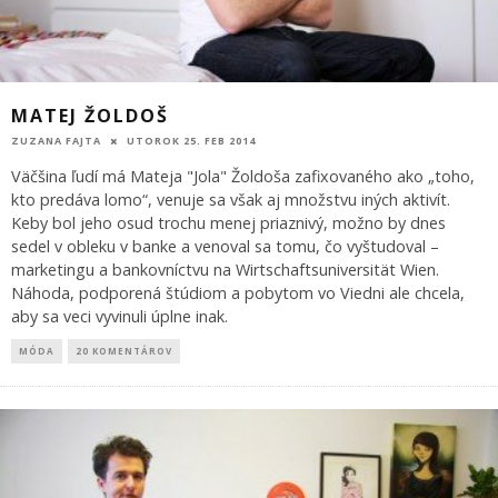
MATEJ ŽOLDOŠ
ZUZANA FAJTA
UTOROK 25. FEB 2014
Väčšina ľudí má Mateja "Jola" Žoldoša zafixovaného ako „toho,
kto predáva lomo“, venuje sa však aj množstvu iných aktivít.
Keby bol jeho osud trochu menej priaznivý, možno by dnes
sedel v obleku v banke a venoval sa tomu, čo vyštudoval –
marketingu a bankovníctvu na Wirtschaftsuniversität Wien.
Náhoda, podporená štúdiom a pobytom vo Viedni ale chcela,
aby sa veci vyvinuli úplne inak.
MÓDA
20 KOMENTÁROV