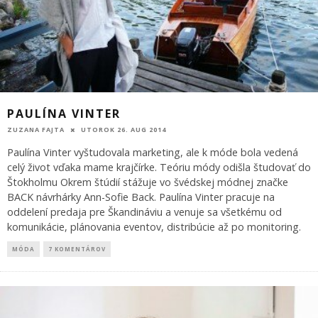
PAULÍNA VINTER
ZUZANA FAJTA
UTOROK 26. AUG 2014
Paulína Vinter vyštudovala marketing, ale k móde bola vedená
celý život vďaka mame krajčírke. Teóriu módy odišla študovať do
Štokholmu Okrem štúdií stážuje vo švédskej módnej značke
BACK návrhárky Ann-Sofie Back. Paulína Vinter pracuje na
oddelení predaja pre Škandináviu a venuje sa všetkému od
komunikácie, plánovania eventov, distribúcie až po monitoring.
MÓDA
7 KOMENTÁROV