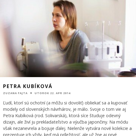
PETRA KUBÍKOVÁ
ZUZANA FAJTA
UTOROK 22. APR 2014
Ľudí, ktorí sú ochotní (a môžu si dovoliť) obliekať sa a kupovať
modely od slovenských návrhárov, je málo. Svoje o tom vie aj
Petra Kubíková (rod. Solivarská), ktorá síce študuje odevný
dizajn, ale živí ju prekladateľstvo a výučba japončiny. Na módu
však nezanevrela a bojuje ďalej. Nielenže vytvára nové kolekcie a
prezentuje ich vždy, keď má príležitosť, ale už žne aj prvé