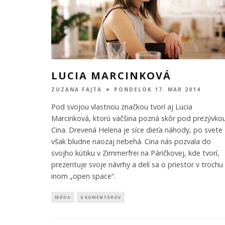
LUCIA MARCINKOVÁ
ZUZANA FAJTA
PONDELOK 17. MAR 2014
Pod svojou vlastnou značkou tvorí aj Lucia
Marcinková, ktorú väčšina pozná skôr pod prezývko
Cina. Drevená Helena je síce dieťa náhody, po svete
však bludne naozaj nebehá. Cina nás pozvala do
svojho kútiku v Zimmerfrei na Páričkovej, kde tvorí,
prezentuje svoje návrhy a delí sa o priestor v trochu
inom „open space“.
MÓDA
6 KOMENTÁROV