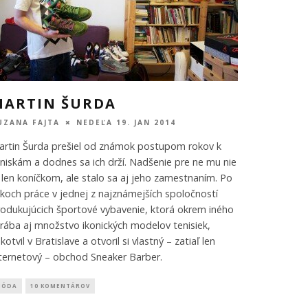
MARTIN ŠURDA
UZANA FAJTA
NEDEĽA 19. JAN 2014
artin Šurda prešiel od známok postupom rokov k
niskám a dodnes sa ich drží. Nadšenie pre ne mu nie
 len koníčkom, ale stalo sa aj jeho zamestnaním. Po
koch práce v jednej z najznámejších spoločností
odukujúcich športové vybavenie, ktorá okrem iného
rába aj množstvo ikonických modelov tenisiek,
kotvil v Bratislave a otvoril si vlastný – zatiaľ len
ternetový – obchod Sneaker Barber.
MÓDA
10 KOMENTÁROV