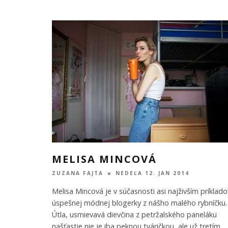
MELISA MINCOVÁ
ZUZANA FAJTA
NEDEĽA 12. JAN 2014
Melisa Mincová je v súčasnosti asi najživším príklad
úspešnej módnej blogerky z nášho malého rybníčku.
Útla, usmievavá dievčina z petržalského paneláku
našťastie nie je iba peknou tváričkou, ale už tretím