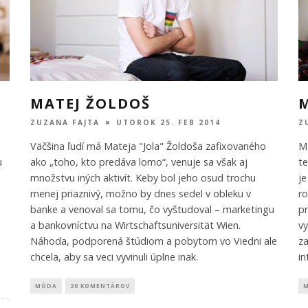
MATEJ ŽOLDOŠ
ZUZANA FAJTA
UTOROK 25. FEB 2014
Z
Väčšina ľudí má Mateja "Jola" Žoldoša zafixovaného
M
u
ako „toho, kto predáva lomo“, venuje sa však aj
te
množstvu iných aktivít. Keby bol jeho osud trochu
je
menej priaznivý, možno by dnes sedel v obleku v
ro
banke a venoval sa tomu, čo vyštudoval – marketingu
pr
a bankovníctvu na Wirtschaftsuniversität Wien.
vy
Náhoda, podporená štúdiom a pobytom vo Viedni ale
za
chcela, aby sa veci vyvinuli úplne inak.
in
MÓDA
20 KOMENTÁROV