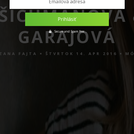
 ŠICHMANOVÁ 
GARAJOVÁ
ZANA FAJTA
ŠTVRTOK 14. APR 2016
M