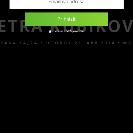
Emailová adresa
ETRA KUBÍKO
Secure and Spam free...
ZANA FAJTA
UTOROK 22. APR 2014
MÓ