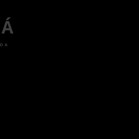
VÁ
DA