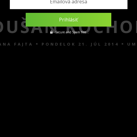
Emailová adresa
DUŠAN KOCHO
Secure and Spam free...
ANA FAJTA
PONDELOK 21. JÚL 2014
UM