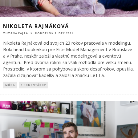
NIKOLETA RAJNÁKOVÁ
ZUZANA FAJTA
PONDELOK 1. DEC 2014
Nikoleta Rajnáková od svojich 23 rokov pracovala v modelingu.
Bola head bookerkou pre Elite Model Management v Bratislave
a v Prahe, neskôr založila vlastnú modelingovú a eventovú
agentúru. Pred dvoma rokmi sa však rozhodla pre veľkú zmenu.
Prostredie, v ktorom sa pohybovala skoro desať rokov, opustila,
začala dizajnovať kabelky a založila značku LeTTa.
MÓDA
5 KOMENTÁROV