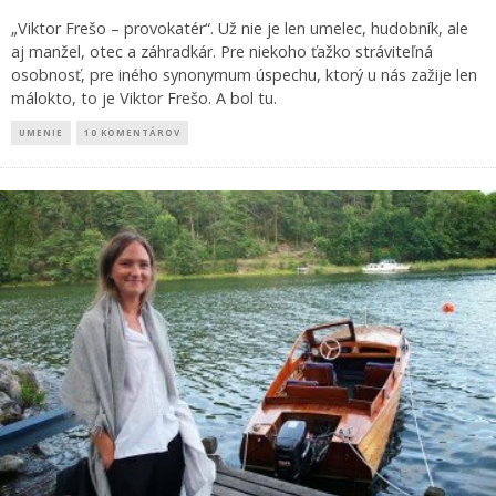
„Viktor Frešo – provokatér“. Už nie je len umelec, hudobník, ale
aj manžel, otec a záhradkár. Pre niekoho ťažko stráviteľná
osobnosť, pre iného synonymum úspechu, ktorý u nás zažije len
málokto, to je Viktor Frešo. A bol tu.
UMENIE
10 KOMENTÁROV