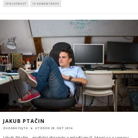
SPOLOČNOSŤ
13 KOMENTÁROV
JAKUB PTAČIN
ZUZANA FAJTA
UTOROK 28. OKT 2014
Jakub Ptačin - grafický dizajnér a mladý muž, ktorý sa s vervou