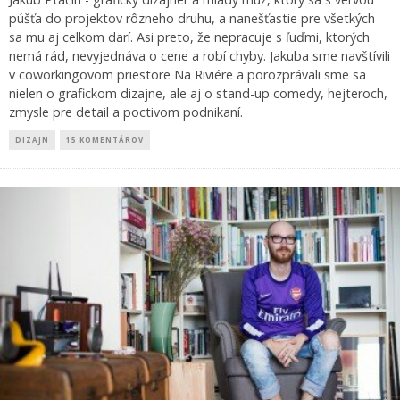
púšťa do projektov rôzneho druhu, a nanešťastie pre všetkých
sa mu aj celkom darí. Asi preto, že nepracuje s ľuďmi, ktorých
nemá rád, nevyjednáva o cene a robí chyby. Jakuba sme navštívili
v coworkingovom priestore Na Riviére a porozprávali sme sa
nielen o grafickom dizajne, ale aj o stand-up comedy, hejteroch,
zmysle pre detail a poctivom podnikaní.
DIZAJN
15 KOMENTÁROV