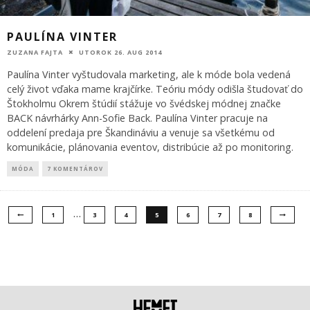
PAULÍNA VINTER
ZUZANA FAJTA
UTOROK 26. AUG 2014
Paulína Vinter vyštudovala marketing, ale k móde bola vedená
celý život vďaka mame krajčírke. Teóriu módy odišla študovať do
Štokholmu Okrem štúdií stážuje vo švédskej módnej značke
BACK návrhárky Ann-Sofie Back. Paulína Vinter pracuje na
oddelení predaja pre Škandináviu a venuje sa všetkému od
komunikácie, plánovania eventov, distribúcie až po monitoring.
MÓDA
7 KOMENTÁROV
…
1
3
4
5
6
7
8