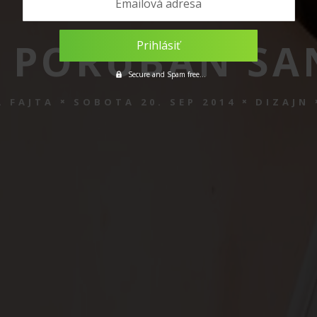
Emailová adresa
A PORUBAN SA
Secure and Spam free...
 FAJTA
SOBOTA 20. SEP 2014
DIZAJN