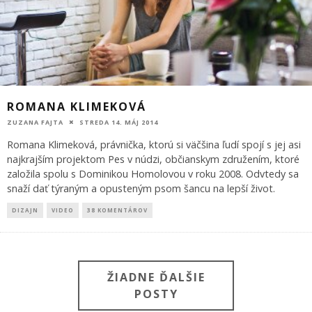
ROMANA KLIMEKOVÁ
ZUZANA FAJTA
STREDA 14. MÁJ 2014
Romana Klimeková, právnička, ktorú si väčšina ľudí spojí s jej asi
najkrajším projektom Pes v núdzi, občianskym združením, ktoré
založila spolu s Dominikou Homolovou v roku 2008. Odvtedy sa
snaží dať týraným a opusteným psom šancu na lepší život.
DIZAJN
VIDEO
38 KOMENTÁROV
ŽIADNE ĎALŠIE
POSTY