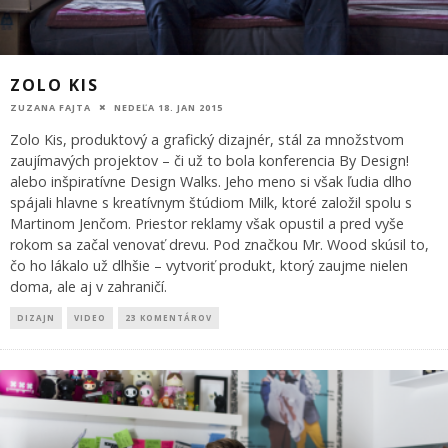
ZOLO KIS
ZUZANA FAJTA
NEDEĽA 18. JAN 2015
Zolo Kis, produktový a grafický dizajnér, stál za množstvom
zaujímavých projektov – či už to bola konferencia By Design!
alebo inšpiratívne Design Walks. Jeho meno si však ľudia dlho
spájali hlavne s kreatívnym štúdiom Milk, ktoré založil spolu s
Martinom Jenčom. Priestor reklamy však opustil a pred vyše
rokom sa začal venovať drevu. Pod značkou Mr. Wood skúsil to,
čo ho lákalo už dlhšie – vytvoriť produkt, ktorý zaujme nielen
doma, ale aj v zahraničí.
DIZAJN
VIDEO
23 KOMENTÁROV