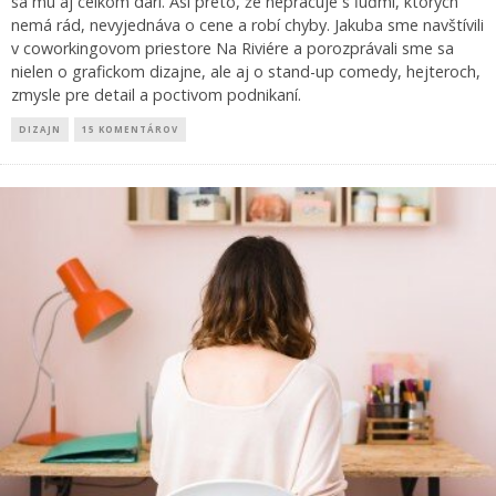
sa mu aj celkom darí. Asi preto, že nepracuje s ľuďmi, ktorých
nemá rád, nevyjednáva o cene a robí chyby. Jakuba sme navštívili
v coworkingovom priestore Na Riviére a porozprávali sme sa
nielen o grafickom dizajne, ale aj o stand-up comedy, hejteroch,
zmysle pre detail a poctivom podnikaní.
DIZAJN
15 KOMENTÁROV