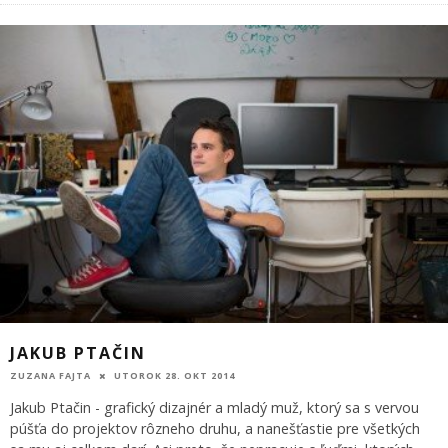
JAKUB PTAČIN
ZUZANA FAJTA
UTOROK 28. OKT 2014
Jakub Ptačin - grafický dizajnér a mladý muž, ktorý sa s vervou
púšťa do projektov rôzneho druhu, a nanešťastie pre všetkých