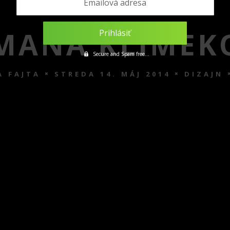
Emailová adresa
MANA KLIMEK
Secure and Spam free...
 FAJTA
STREDA 14. MÁJ 2014
DIZAJN