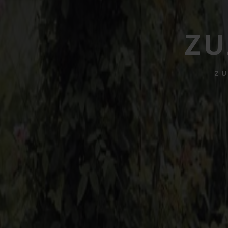
ZU
ZU