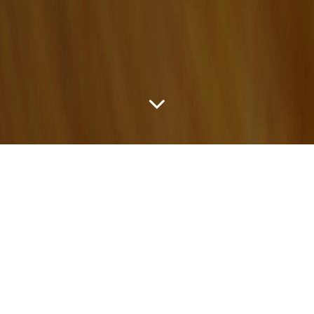
Č
erstvý Boby
je ostravský espresso bar, který
se rozhodl rozšířit skupinu podniků v Ostravě,
kde kávě rozumějí. Osvěžil ostravské
kavárenské vody teprve loni a za tu dobu Ostraváky (a
nejen je) usvědčil v tom, že si své místo na zdejší
kavárenské scéně zaslouží.