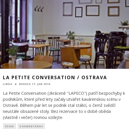
LA PETITE CONVERSATION / OSTRAVA
LINDA
NEDEĽA 17. JAN 2016
La Petite Conversation (zkráceně "LAPECO") patří bezpochyby k
podnikům, které před lety začaly utvářet kavárenskou scénu v
Ostravě. Během pár let se podnik stal stálicí, o čemž svědčí
neustále obsazené stoly. Bez rezervace to v době oběda
(vlastně i večer) rovnou vzdejte.
ČESKO
0 KOMENTÁROV