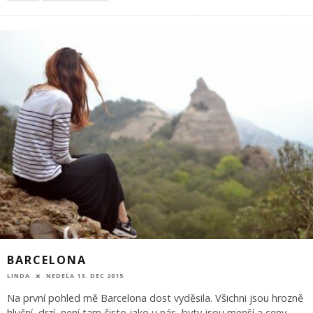
BARCELONA
LINDA
NEDEĽA 13. DEC 2015
Na první pohled mě Barcelona dost vyděsila. Všichni jsou hrozně
hluční, drzí, není tam čisto jako u nás, byty jsou menší a ceny