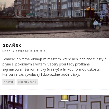
GDAŇSK
LINDA
ŠTVRTOK 18. FEB 2016
Gdaňsk je v zimě klidnějším městem, které není narvané turisty a
plyne si poklidným životem. Večery jsou tady protkané
zajímavou směsí romantiky (u řeky) a lehkou formou úzkosti,
kterou ve vás vyvolávají liduprázdné boční uličky.
TRAVEL
2 KOMENTÁRE