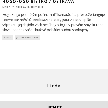
HOGOFOGO BISTRO / OSTRAVA
LINDA
NEDEĽA 15. NOV 2015
HogoFogo je smělým počinem tří kamarádů a přestože funguje
teprve pár měsíců, neobsazené stoly jsou v bistru spíše
výjimkou. Jejich jídlo však není hogo fogo v pravém smyslu toho
slova, naopak vaše chuťové pohárky budou spokojeny.
ČESKO
JEDEN KOMENTÁR
Linda