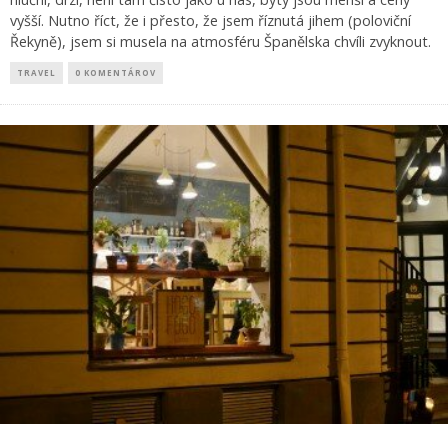
vyšší. Nutno říct, že i přesto, že jsem říznutá jihem (poloviční
Řekyně), jsem si musela na atmosféru Španělska chvíli zvyknout.
TRAVEL
0 KOMENTÁROV