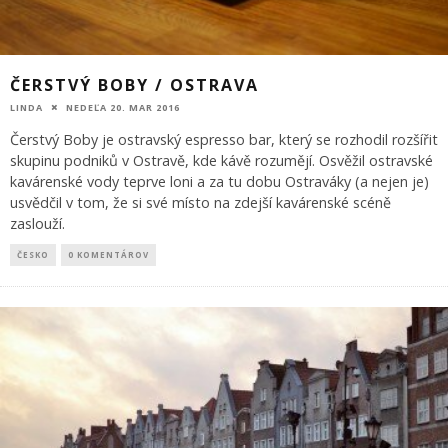
ČERSTVÝ BOBY / OSTRAVA
LINDA
NEDEĽA 20. MAR 2016
Čerstvý Boby je ostravský espresso bar, který se rozhodil rozšířit
skupinu podniků v Ostravě, kde kávě rozumějí. Osvěžil ostravské
kavárenské vody teprve loni a za tu dobu Ostraváky (a nejen je)
usvědčil v tom, že si své místo na zdejší kavárenské scéně
zaslouží.
ČESKO
0 KOMENTÁROV